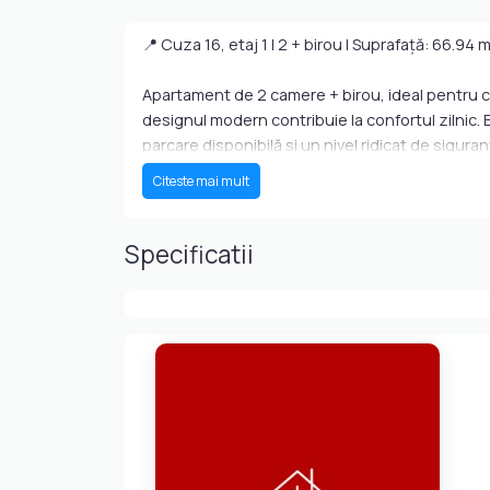
📍 Cuza 16, etaj 1 | 2 + birou | Suprafață: 66.94
Apartament de 2 camere + birou, ideal pentru ce
designul modern contribuie la confortul zilnic. 
parcare disponibilă și un nivel ridicat de siguran
Citeste mai mult
💶 Chirie lunară: 1000 EUR
💼 Cost total lunar (cu toate taxele incluse): 1
Ideal pentru închiriere pe termen lung, într-un
Specificatii