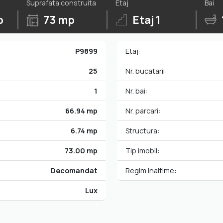
Suprafata construita
Etaj
Bai
p
73 mp
Etaj 1
P9899
Etaj:
25
Nr. bucatarii:
1
Nr. bai:
66.94 mp
Nr. parcari:
6.74 mp
Structura:
73.00 mp
Tip imobil:
Decomandat
Regim inaltime:
Lux