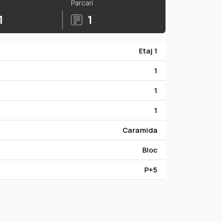
Parcari
1
1
Etaj 1
1
1
1
Caramida
Bloc
P+5