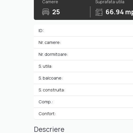
Camere
Suprafata utila
25
66.94 m
ID:
Nr. camere:
Nr. dormitoare:
S. utila:
S. balcoane:
S. construita:
Comp.:
Confort:
Descriere