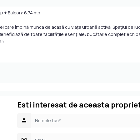
 mp + Balcon: 6.74 mp
i care îmbină munca de acasă cu viața urbană activă. Spațiul de luc
Beneficiază de toate facilitățile esențiale: bucătărie complet echipa
ță.
547.98 EUR
 imobil modern, într-o zonă excelent conectată din Brașov
Esti interesat de aceasta proprie