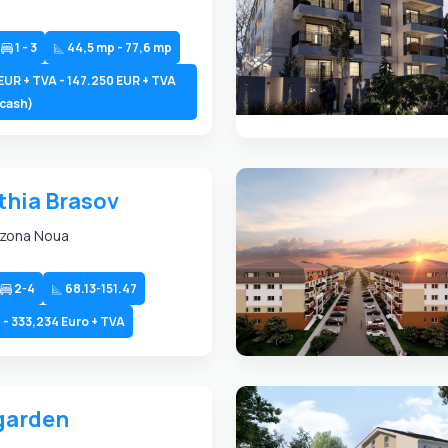
1 - 3
44,5 mp - 77,6 mp
EUR + TVA - 147.250 EUR + TVA
 cash)
thia Brasov
 zona Noua
2-4
68.13-151.47
 - 333,234 Euro + TVA
garden