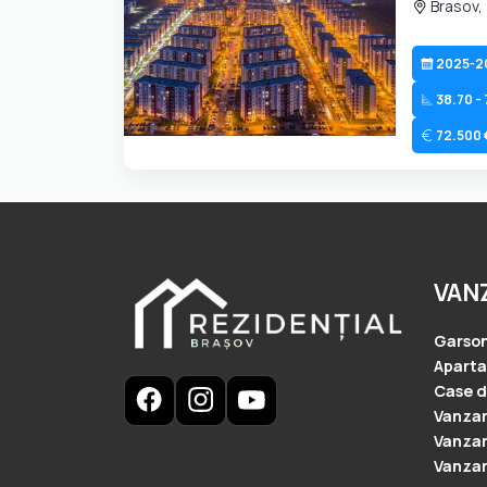
Brasov,
2025-2
38.70 -
72.500 €
VAN
Garson
Apart
Case d
Vanzar
Vanzari
Vanzari