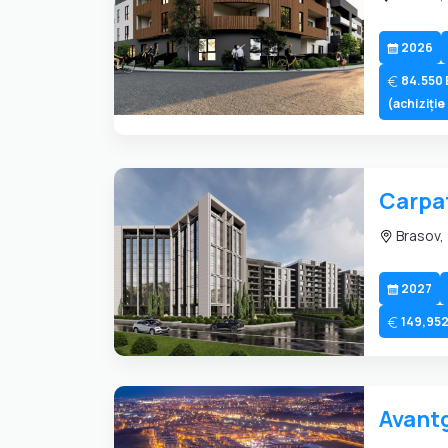
2026
84.550 
(achiziție
Carpa
Brasov,
2027
149,952
Avant