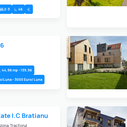
2-3
46
16
44,96 mp - 139,96
o/Luna - 3000 Euro/ Luna
ate I.C Bratianu
zona Tractorul