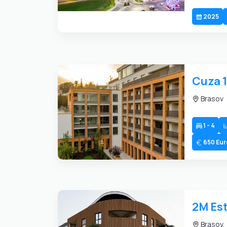
2025
Cuza 
Brasov
1 - 4
650 Eur
2M Est
Brasov, 