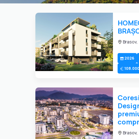
HOME
BRAȘ
Brasov,
2026
108.000
Coresi
Design
premi
compr
Brasov, 