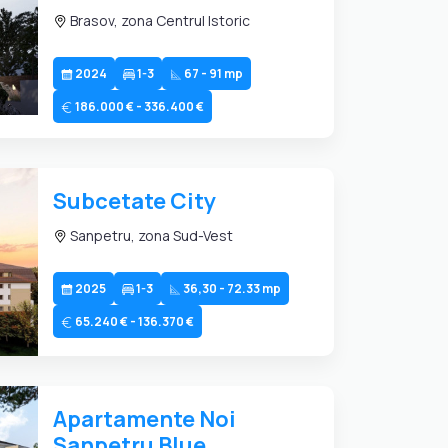
Brasov, zona Centrul Istoric
2024
1-3
67 - 91 mp
186.000 € - 336.400 €
Subcetate City
Sanpetru, zona Sud-Vest
2025
1-3
36,30 - 72.33 mp
65.240 € - 136.370 €
Apartamente Noi
Sanpetru Blue