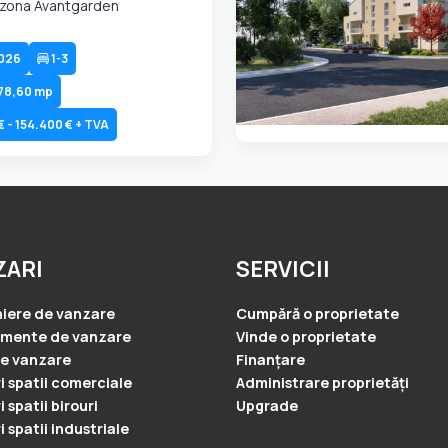
 zona Avantgarden
026
1-3
 78,60 mp
 - 154.400 € + TVA
ZARI
SERVICII
iere de vanzare
Cumpără o proprietate
amente de vanzare
Vinde o proprietate
e vanzare
Finanțare
i spatii comerciale
Administrare proprietăți
 spatii birouri
Upgrade
 spatii industriale