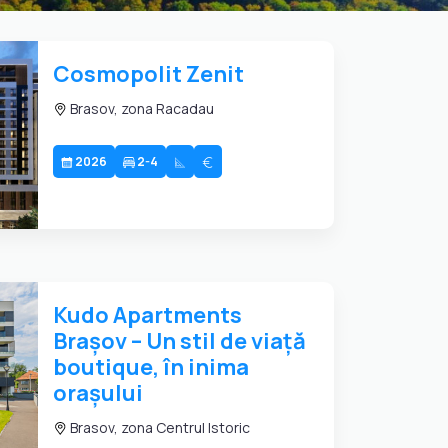
Cosmopolit Zenit
Brasov, zona Racadau
2026
2-4
Kudo Apartments
Brașov – Un stil de viață
boutique, în inima
orașului
Brasov, zona Centrul Istoric