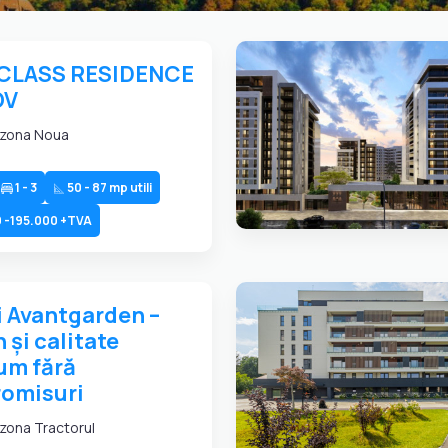
CLASS RESIDENCE
OV
 zona Noua
1 - 3
50 - 87 mp utili
 -195.000 +TVA
 Avantgarden –
 și calitate
um fără
omisuri
zona Tractorul